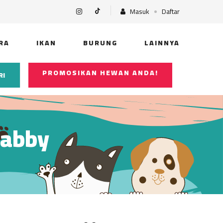
Masuk
Daftar
RA
IKAN
BURUNG
LAINNYA
PROMOSIKAN HEWAN ANDA!
RI
Tabby