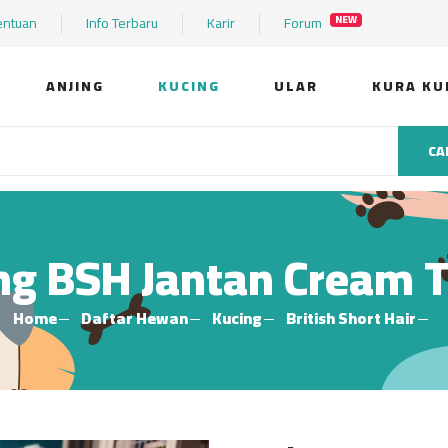
entuan
Info Terbaru
Karir
Forum
NEW
ANJING
KUCING
ULAR
KURA KU
CA
ng BSH Jantan Cream 
Home
Daftar Hewan
Kucing
British Short Hair