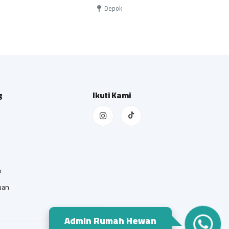
Depok
g
Ikuti Kami
n
uan
Admin Rumah Hewan