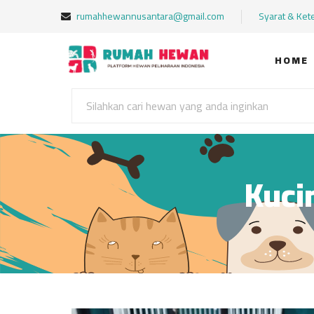
rumahhewannusantara@gmail.com
Syarat & Ket
HOME
Kuci