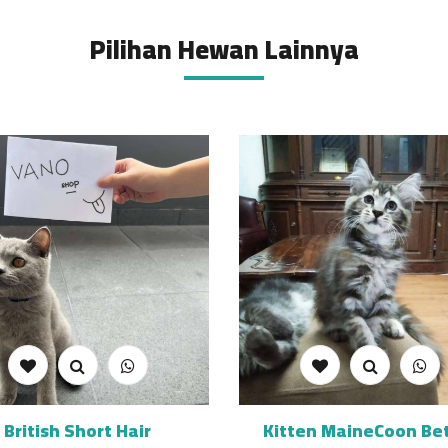
Pilihan Hewan Lainnya
British Short Hair
Kitten MaineCoon Be