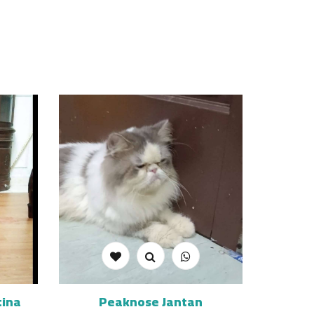
tina
Peaknose Jantan