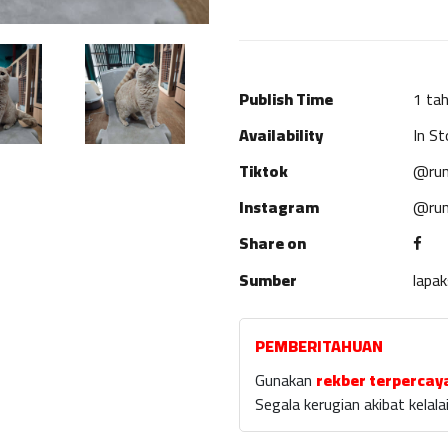
Publish Time
1 tah
Availability
In St
Tiktok
@rum
Instagram
@rum
Share on
Sumber
lapa
PEMBERITAHUAN
Gunakan
rekber terpercay
Segala kerugian akibat kela