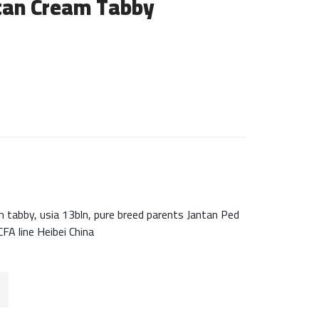
tan Cream Tabby
 tabby, usia 13bln, pure breed parents Jantan Ped
A line Heibei China