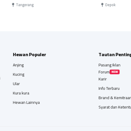
Tangerang
Depok
Hewan Populer
Tautan Pentin
Anjing
Pasang Iklan
Forum
NEW
Kucing
i
Karir
Ular
Info Terbaru
Kura kura
Brand & Kemitraa
Hewan Lainnya
Syarat dan Ketent