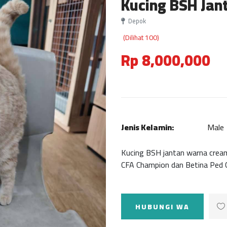
Kucing BSH Jan
Depok
(Dilihat 100)
Rp 8,000,000
Jenis Kelamin:
Male
Kucing BSH jantan warna cream
CFA Champion dan Betina Ped CF
HUBUNGI WA