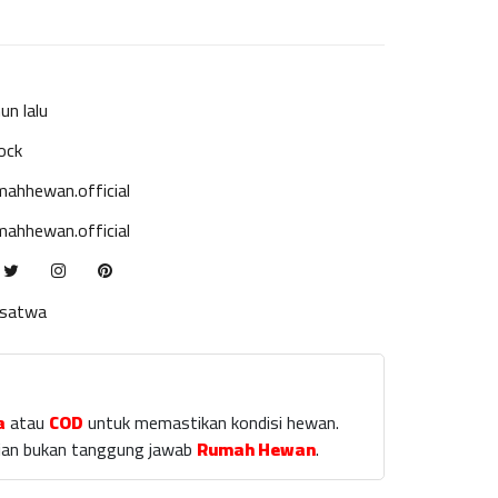
un lalu
ock
ahhewan.official
ahhewan.official
ksatwa
a
atau
COD
untuk memastikan kondisi hewan.
laian bukan tanggung jawab
Rumah Hewan
.