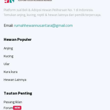
Platform Jual Beli & Adopsi Hewan Peliharaan No. 1 di Indonesia.
Temukan anjing, kucing, reptil & hewan lainnya dari pemilik terpercaya.
Email:
rumahhewannusantara@gmail.com
Hewan Populer
Anjing
Kucing
Ular
Kura kura
Hewan Lainnya
Tautan Penting
Pasang Iklan
Forum
NEW