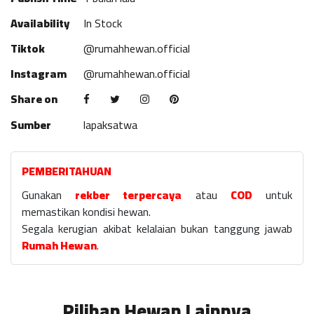
Availability
In Stock
Tiktok
@rumahhewan.official
Instagram
@rumahhewan.official
Share on
Sumber
lapaksatwa
PEMBERITAHUAN
Gunakan
rekber terpercaya
atau
COD
untuk
memastikan kondisi hewan.
Segala kerugian akibat kelalaian bukan tanggung jawab
Rumah Hewan
.
Pilihan Hewan Lainnya