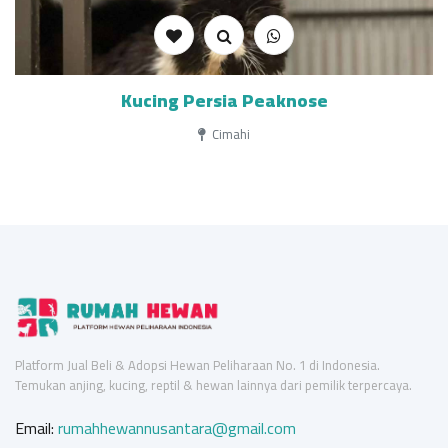
Kucing Persia Peaknose
Cimahi
Platform Jual Beli & Adopsi Hewan Peliharaan No. 1 di Indonesia.
Temukan anjing, kucing, reptil & hewan lainnya dari pemilik terpercaya.
Email:
rumahhewannusantara@gmail.com