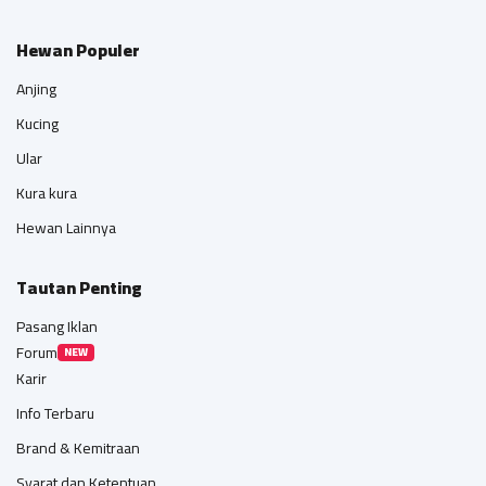
Hewan Populer
Anjing
Kucing
Ular
Kura kura
Hewan Lainnya
Tautan Penting
Pasang Iklan
Forum
NEW
Karir
Info Terbaru
Brand & Kemitraan
Syarat dan Ketentuan