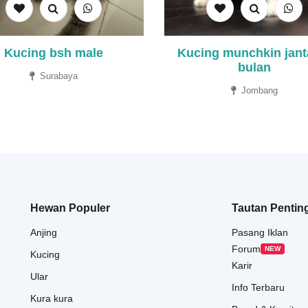
Kucing bsh male
Kucing munchkin jant
bulan
Surabaya
Jombang
Hewan Populer
Tautan Pentin
Anjing
Pasang Iklan
Forum
NEW
Kucing
Karir
Ular
Info Terbaru
Kura kura