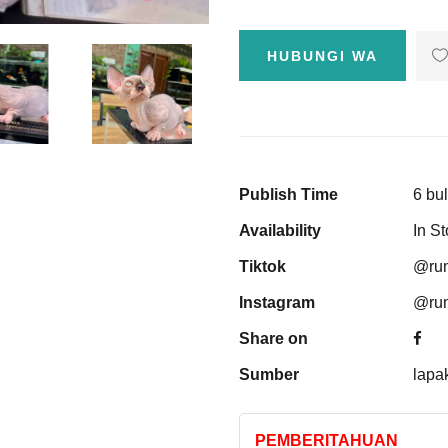
HUBUNGI WA
Publish Time
6 bul
Availability
In S
Tiktok
@rum
Instagram
@rum
Share on
Sumber
lapa
PEMBERITAHUAN