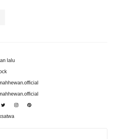
an lalu
tock
ahhewan.official
ahhewan.official
ksatwa