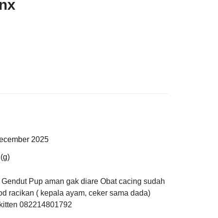
nx
December 2025
(g)
Gendut Pup aman gak diare Obat cacing sudah
od racikan ( kepala ayam, ceker sama dada)
 kitten 082214801792