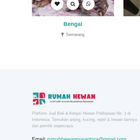
Bengal
Semarang
Platform Jual Beli & Adopsi Hewan Peliharaan No. 1 di
Indonesia. Temukan anjing, kucing, reptil & hewan lainnya
dari pemilik terpercaya.
Email:
rumahhewannusantara@gmail.com