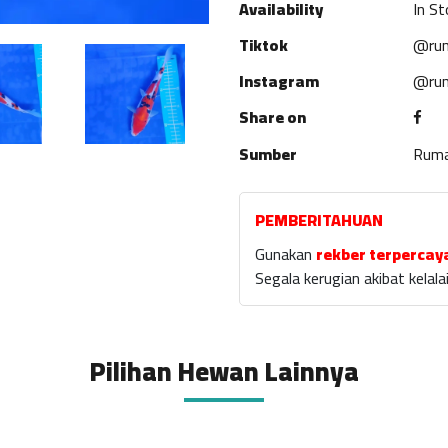
Availability
In St
Tiktok
@rum
Instagram
@rum
Share on
Sumber
Rum
PEMBERITAHUAN
Gunakan
rekber terpercay
Segala kerugian akibat kela
Pilihan Hewan Lainnya