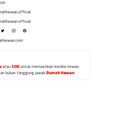
ock
ahhewan.official
ahhewan.official
ahhewan.com
a
atau
COD
untuk memastikan kondisi hewan.
laian bukan tanggung jawab
Rumah Hewan
.