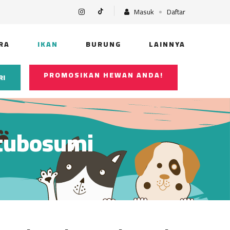
Masuk
Daftar
RA
IKAN
BURUNG
LAINNYA
PROMOSIKAN HEWAN ANDA!
RI
Stubosumi