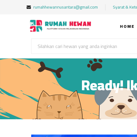
rumahhewannusantara@gmail.com
Syarat & Ket
HOME
Ready! I