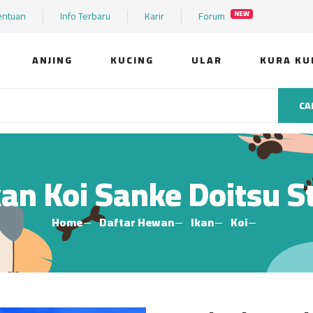
entuan
Info Terbaru
Karir
Forum
NEW
ANJING
KUCING
ULAR
KURA KU
CA
kan Koi Sanke Doitsu 
Home
Daftar Hewan
Ikan
Koi