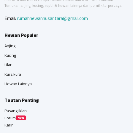
Temukan anjing, kucing, reptil & hewan lainnya dari pemilik terpercaya.
Email:
rumahhewannusantara@gmail.com
Hewan Populer
Anjing
Kucing
Ular
Kura kura
Hewan Lainnya
Tautan Penting
Pasang Iklan
Forum
NEW
Karir