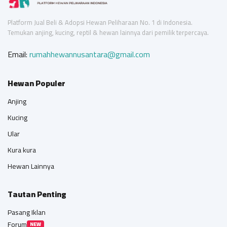
Platform Jual Beli & Adopsi Hewan Peliharaan No. 1 di Indonesia.
Temukan anjing, kucing, reptil & hewan lainnya dari pemilik terpercaya.
Email:
rumahhewannusantara@gmail.com
Hewan Populer
Anjing
Kucing
Ular
Kura kura
Hewan Lainnya
Tautan Penting
Pasang Iklan
Forum
NEW