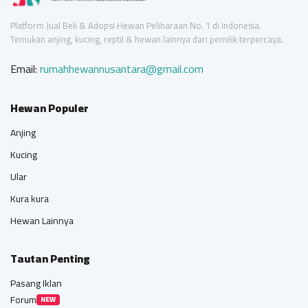
Platform Jual Beli & Adopsi Hewan Peliharaan No. 1 di Indonesia.
Temukan anjing, kucing, reptil & hewan lainnya dari pemilik terpercaya.
Email:
rumahhewannusantara@gmail.com
Hewan Populer
Anjing
Kucing
Ular
Kura kura
Hewan Lainnya
Tautan Penting
Pasang Iklan
Forum
NEW