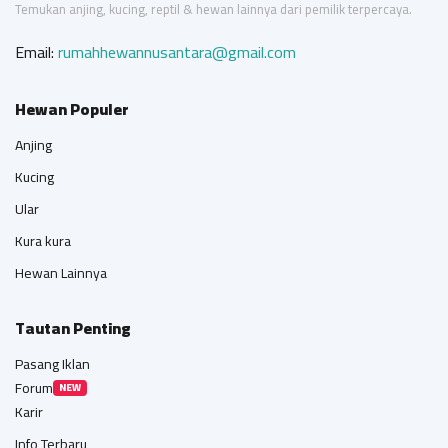
Temukan anjing, kucing, reptil & hewan lainnya dari pemilik terpercaya.
Email:
rumahhewannusantara@gmail.com
Hewan Populer
Anjing
Kucing
Ular
Kura kura
Hewan Lainnya
Tautan Penting
Pasang Iklan
Forum
NEW
Karir
Info Terbaru