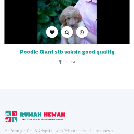
Poodle Giant stb vaksin good quality
Jakarta
Platform Jual Beli & Adopsi Hewan Peliharaan No. 1 di Indonesia.