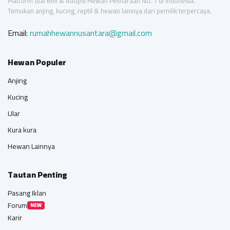
Platform Jual Beli & Adopsi Hewan Peliharaan No. 1 di Indonesia.
Temukan anjing, kucing, reptil & hewan lainnya dari pemilik terpercaya.
Email:
rumahhewannusantara@gmail.com
Hewan Populer
Anjing
Kucing
Ular
Kura kura
Hewan Lainnya
Tautan Penting
Pasang Iklan
Forum
NEW
Karir