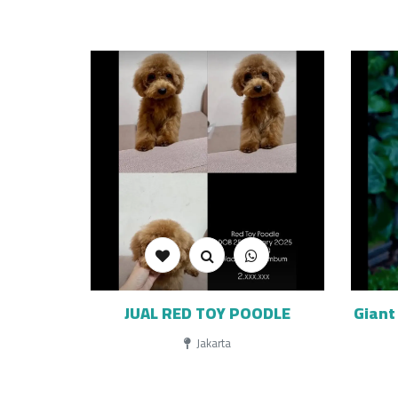
JUAL RED TOY POODLE
Giant
Jakarta