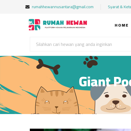
rumahhewannusantara@gmail.com
Syarat & Ket
HOME
Giant P