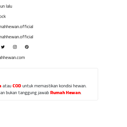
un lalu
ock
ahhewan.official
ahhewan.official
ahhewan.com
a
atau
COD
untuk memastikan kondisi hewan.
laian bukan tanggung jawab
Rumah Hewan
.