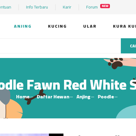
entuan
Info Terbaru
Karir
Forum
NEW
ANJING
KUCING
ULAR
KURA KU
CA
oodle Fawn Red White
Home
Daftar Hewan
Anjing
Poodle