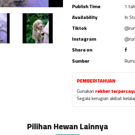
Publish Time
1 tah
Availability
In St
Tiktok
@rum
Instagram
@rum
Share on
Sumber
Rum
PEMBERITAHUAN
Gunakan
rekber terpercay
Segala kerugian akibat kela
Pilihan Hewan Lainnya