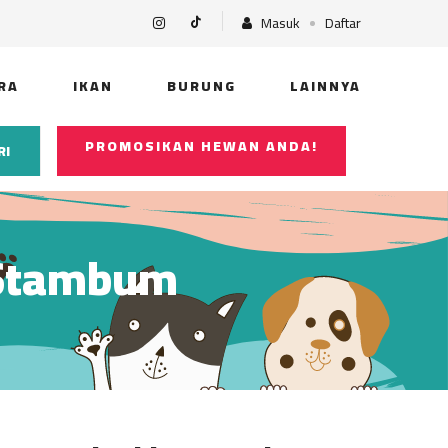
Masuk
Daftar
RA
IKAN
BURUNG
LAINNYA
PROMOSIKAN HEWAN ANDA!
RI
 Stambum