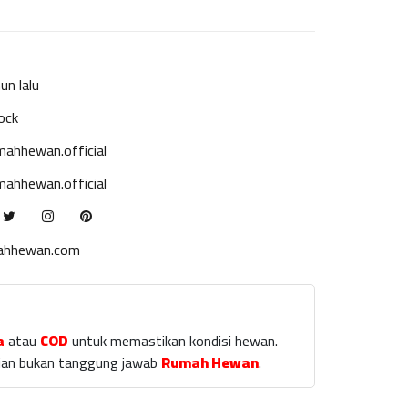
un lalu
ock
ahhewan.official
ahhewan.official
ahhewan.com
a
atau
COD
untuk memastikan kondisi hewan.
laian bukan tanggung jawab
Rumah Hewan
.