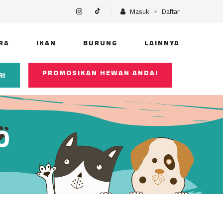
Masuk
Daftar
RA
IKAN
BURUNG
LAINNYA
PROMOSIKAN HEWAN ANDA!
RI
O