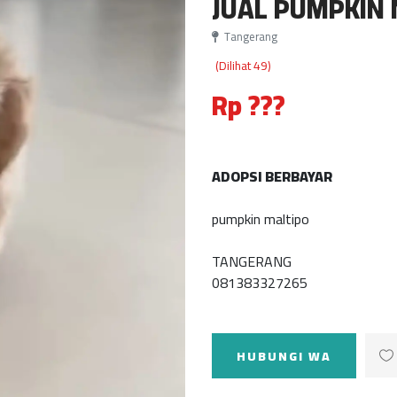
JUAL PUMPKIN 
Tangerang
(Dilihat 49)
Rp ???
ADOPSI BERBAYAR
pumpkin maltipo
TANGERANG
081383327265
HUBUNGI WA