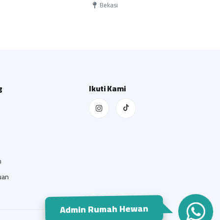
Bekasi
g
Ikuti Kami
n
uan
Admin Rumah Hewan