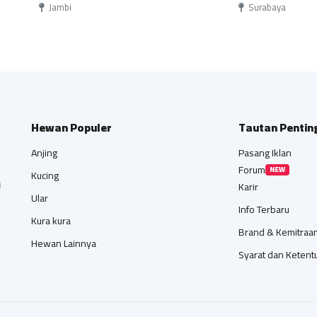
Jambi
Surabaya
Hewan Populer
Tautan Pentin
Anjing
Pasang Iklan
Forum
NEW
Kucing
i
Karir
Ular
Info Terbaru
Kura kura
Brand & Kemitraa
Hewan Lainnya
Syarat dan Ketent