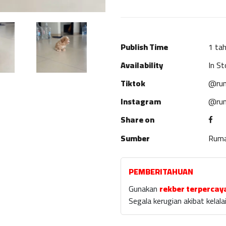
Publish Time
1 tah
Availability
In St
Tiktok
@rum
Instagram
@rum
Share on
Sumber
Rum
PEMBERITAHUAN
Gunakan
rekber terpercay
Segala kerugian akibat kela