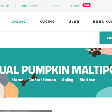
entuan
Info Terbaru
Karir
Forum
NEW
ANJING
KUCING
ULAR
KURA KU
CA
JUAL PUMPKIN MALTIP
Home
Daftar Hewan
Anjing
Maltese