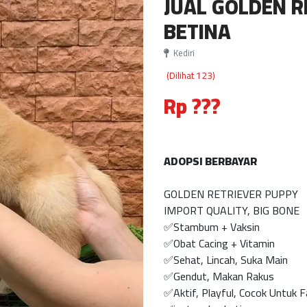
JUAL GOLDEN R
BETINA
Kediri
(Dilihat 123)
Rp ???
ADOPSI BERBAYAR
GOLDEN RETRIEVER PUPPY
IMPORT QUALITY, BIG BONE
✅Stambum + Vaksin
✅Obat Cacing + Vitamin
✅Sehat, Lincah, Suka Main
✅Gendut, Makan Rakus
✅Aktif, Playful, Cocok Untuk 