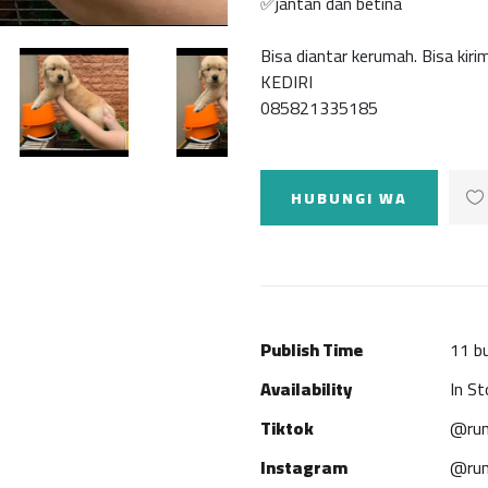
✅jantan dan betina
Bisa diantar kerumah. Bisa kiri
KEDIRI
085821335185
HUBUNGI WA
Publish Time
11 bu
Availability
In St
Tiktok
@rum
Instagram
@rum