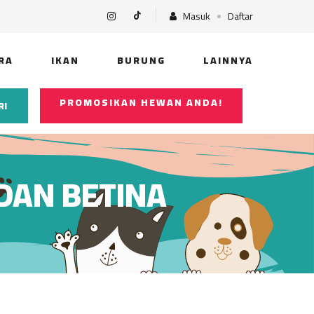
Masuk
Daftar
RA
IKAN
BURUNG
LAINNYA
PROMOSIKAN HEWAN ANDA!
RI
 DAN BETINA