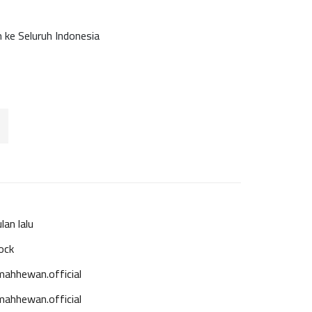
m ke Seluruh Indonesia
lan lalu
ock
ahhewan.official
ahhewan.official