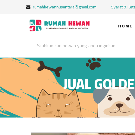
rumahhewannusantara@gmail.com
Syarat & Ket
HOME
JUAL GOLDE