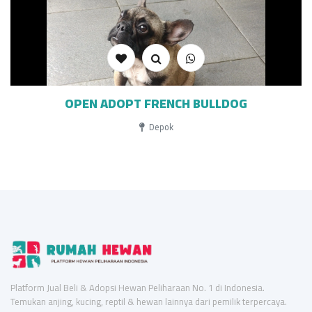
OPEN ADOPT FRENCH BULLDOG
Depok
Platform Jual Beli & Adopsi Hewan Peliharaan No. 1 di Indonesia.
Temukan anjing, kucing, reptil & hewan lainnya dari pemilik terpercaya.