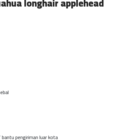
uahua longhair applehead
tebal
/ bantu pengiriman luar kota