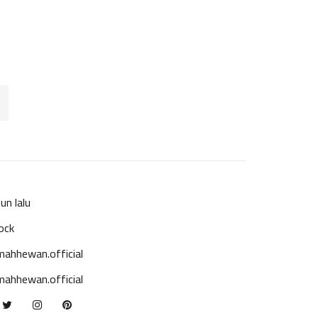
un lalu
ock
ahhewan.official
ahhewan.official