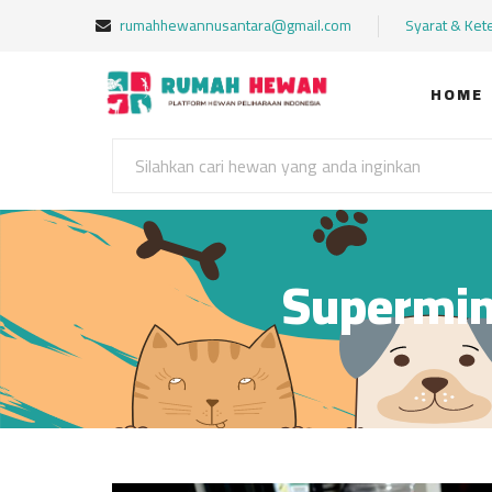
rumahhewannusantara@gmail.com
Syarat & Ket
HOME
Supermin