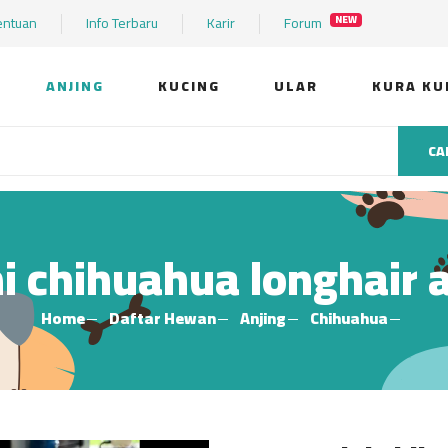
entuan
Info Terbaru
Karir
Forum
NEW
ANJING
KUCING
ULAR
KURA KU
CA
i chihuahua longhair 
Home
Daftar Hewan
Anjing
Chihuahua