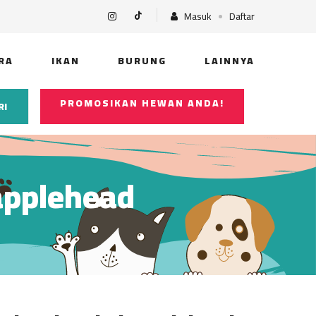
Masuk
Daftar
RA
IKAN
BURUNG
LAINNYA
PROMOSIKAN HEWAN ANDA!
RI
applehead