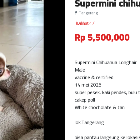
Supermini chih
Tangerang
(Dilihat 47)
Rp 5,500,000
Supermini Chihuahua Longhair
Male
vaccine & certified
14 mei 2025
super pesek, kaki pendek, bulu 
cakep poll
White chocholate & tan
lok.Tangerang
bisa pantau langsung ke lokasi