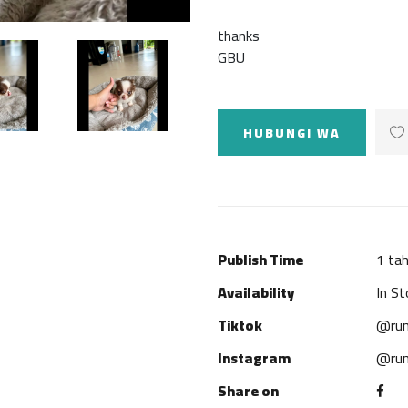
thanks
GBU
HUBUNGI WA
Publish Time
1 tah
Availability
In St
Tiktok
@rum
Instagram
@rum
Share on