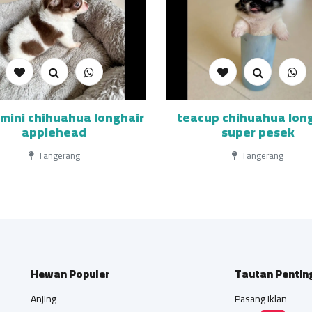
mini chihuahua longhair
teacup chihuahua lon
applehead
super pesek
Tangerang
Tangerang
Hewan Populer
Tautan Pentin
Anjing
Pasang Iklan