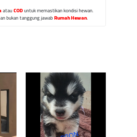
a
atau
COD
untuk memastikan kondisi hewan.
laian bukan tanggung jawab
Rumah Hewan
.