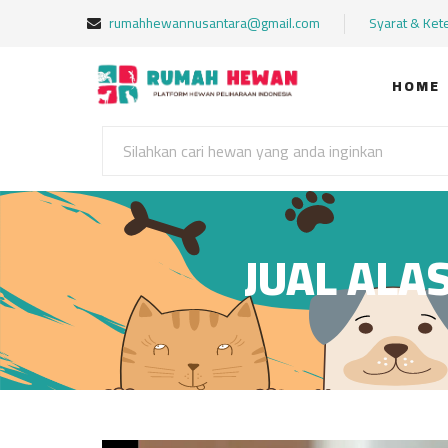
rumahhewannusantara@gmail.com
Syarat & Ket
HOME
JUAL ALA