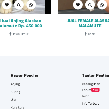
i Jual Anjing Alaskan
JUAL FEMALE ALASK
alamute Rp. 450.000
MALAMUTE
Jawa Timur
Kediri
Hewan Populer
Tautan Pentin
Anjing
Pasang Iklan
Forum
NEW
Kucing
i
Karir
Ular
Info Terbaru
Kura kura