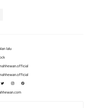
lan lalu
ock
ahhewan.official
ahhewan.official
ahhewan.com