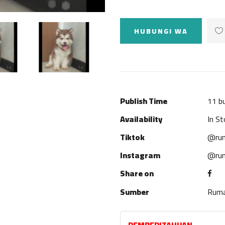
HUBUNGI WA
Publish Time
11 bu
Availability
In St
Tiktok
@rum
Instagram
@rum
Share on
Sumber
Rum