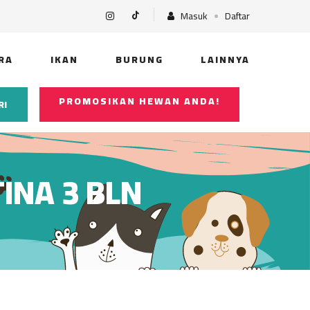
Masuk
Daftar
RA
IKAN
BURUNG
LAINNYA
PROMOSIKAN HEWAN ANDA!
RI
INA 3 BLN