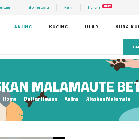
entuan
Info Terbaru
Karir
Forum
NEW
ANJING
KUCING
ULAR
KURA KU
CA
SKAN MALAMAUTE BET
Home
Daftar Hewan
Anjing
Alaskan Malamute