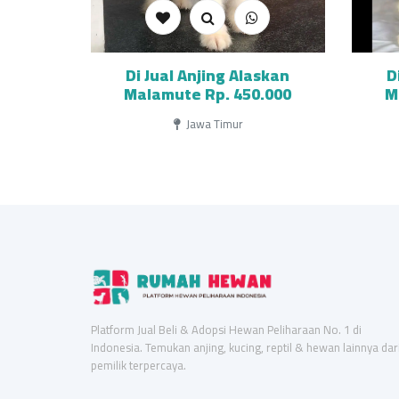
Di Jual Anjing Alaskan
D
Malamute Rp. 450.000
M
Jawa Timur
Platform Jual Beli & Adopsi Hewan Peliharaan No. 1 di
Indonesia. Temukan anjing, kucing, reptil & hewan lainnya dar
pemilik terpercaya.