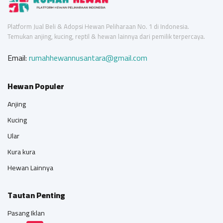
Platform Jual Beli & Adopsi Hewan Peliharaan No. 1 di Indonesia.
Temukan anjing, kucing, reptil & hewan lainnya dari pemilik terpercaya.
Email:
rumahhewannusantara@gmail.com
Hewan Populer
Anjing
Kucing
Ular
Kura kura
Hewan Lainnya
Tautan Penting
Pasang Iklan