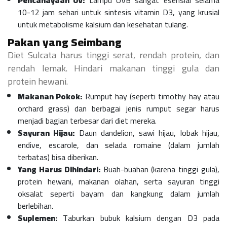
Pencahayaan UV:
Lampu UVB sangat esensial selama
10-12 jam sehari untuk sintesis vitamin D3, yang krusial
untuk metabolisme kalsium dan kesehatan tulang.
Pakan yang Seimbang
Diet Sulcata harus tinggi serat, rendah protein, dan
rendah lemak. Hindari makanan tinggi gula dan
protein hewani.
Makanan Pokok:
Rumput hay (seperti timothy hay atau
orchard grass) dan berbagai jenis rumput segar harus
menjadi bagian terbesar dari diet mereka.
Sayuran Hijau:
Daun dandelion, sawi hijau, lobak hijau,
endive, escarole, dan selada romaine (dalam jumlah
terbatas) bisa diberikan.
Yang Harus Dihindari:
Buah-buahan (karena tinggi gula),
protein hewani, makanan olahan, serta sayuran tinggi
oksalat seperti bayam dan kangkung dalam jumlah
berlebihan.
Suplemen:
Taburkan bubuk kalsium dengan D3 pada