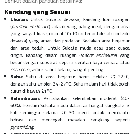
Berikut adalah panduan detailnya:
Kandang yang Sesuai
Ukuran:
Untuk Sulcata dewasa, kandang luar ruangan
(
outdoor enclosure
) adalah yang paling ideal, dengan area
yang sangat luas (minimal 10x10 meter untuk satu individu
dewasa) yang aman dari predator. Sediakan area berjemur
dan area teduh. Untuk Sulcata muda atau saat cuaca
dingin, kandang dalam ruangan (
indoor enclosure
) yang
besar dengan substrat seperti serutan kayu cemara atau
coco coir
(serbuk sabut kelapa) sangat penting.
Suhu:
Suhu di area berjemur harus sekitar 27-32°C,
dengan suhu ambien 24-27°C. Suhu malam hari tidak boleh
turun di bawah 21°C.
Kelembaban:
Pertahankan kelembaban moderat (40-
60%). Rendam Sulcata muda dalam air hangat dangkal 2-3
kali seminggu selama 20-30 menit untuk membantu
hidrasi dan mencegah masalah cangkang seperti
pyramiding
.