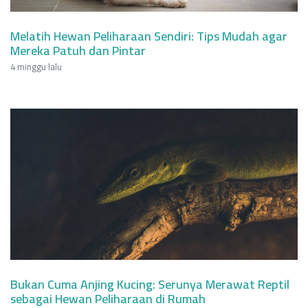
Melatih Hewan Peliharaan Sendiri: Tips Mudah agar
Mereka Patuh dan Pintar
4 minggu lalu
Bukan Cuma Anjing Kucing: Serunya Merawat Reptil
sebagai Hewan Peliharaan di Rumah