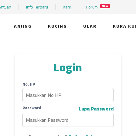
entuan
Info Terbaru
Karir
Forum
NEW
ANJING
KUCING
ULAR
KURA KU
Login
No. HP
Password
Lupa Password