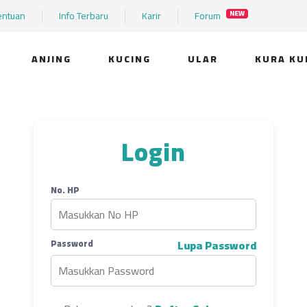
entuan
Info Terbaru
Karir
Forum
NEW
ANJING
KUCING
ULAR
KURA KU
Login
No. HP
Password
Lupa Password