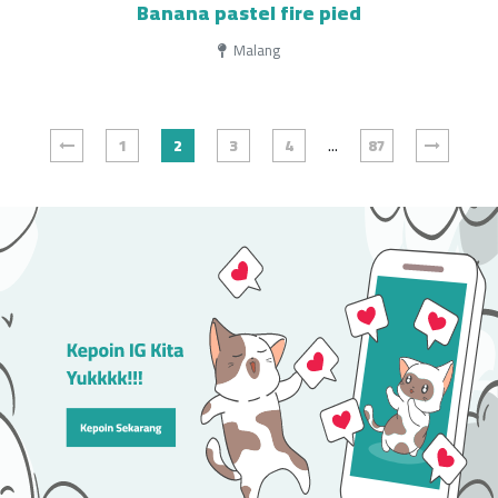
Banana pastel fire pied
Malang
...
1
2
3
4
87