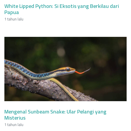
White Lipped Python: Si Eksotis yang Berkilau dari
Papua
1 tahun lalu
Mengenal Sunbeam Snake: Ular Pelangi yang
Misterius
1 tahun lalu