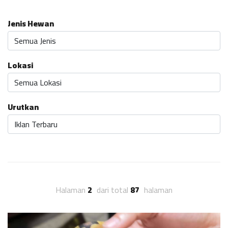
Jenis Hewan
Lokasi
Urutkan
Halaman
2
dari total
87
halaman