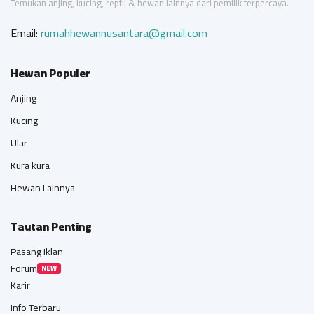
Temukan anjing, kucing, reptil & hewan lainnya dari pemilik terpercaya.
Email:
rumahhewannusantara@gmail.com
Hewan Populer
Anjing
Kucing
Ular
Kura kura
Hewan Lainnya
Tautan Penting
Pasang Iklan
Forum
NEW
Karir
Info Terbaru